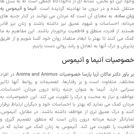
وجود این دو بخش، نشانه ‌ای از ناخودآگاه جمعی است که به نسل ‌ها
منتقل شده و در درون ما نهادینه گردیده است.
آنیما و آنیموس به
بان ساده
، به معنای آن است که مردان می ‌توانند در کنار جنبه ‌های
مردانه، احساسات و شهود عمیق نیز داشته باشند و زنان نیز قادر
هستند از قدرت، منطق و قاطعیت برخوردار باشند. این مفاهیم به ما
کمک می‌ کنند تا بهتر با ابعاد متضاد روان خود آشنا شویم و از طریق
پذیرش و درک آنها به تعادل و رشد روانی دست یابیم.
خصوصیات آنیما و آنیموس
ر باور دکتر ماکان آریا پارسا خصوصیات
Anima and Animus
در افراد
مختلف، متفاوت است و بر رفتارها، تصمیمات و روابط آنها تاثیر
بسزایی دارد. آنیما به عنوان جنبه زنانه درون مردان، احساسات،
عواطف و نیاز به محبت و درک را تقویت می ‌کند. این خصوصیات، به
مردان کمک می‌ نماید که بهتر با احساسات خود و دیگران ارتباط برقرار
کنند و درک عمیق ‌تری از عواطف داشته باشند. در مقابل، آنیموس،
نمایانگر جنبه مردانه درون زنان است که منطق، تصمیم‌ گیری و
قاطعیت را تقویت می‌ کند. آنیموس به زنان کمک می‌ نماید که در