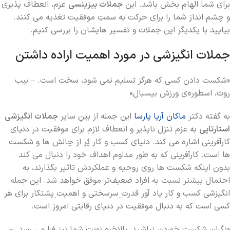
برای شما الهام بخش باشد. این
جملات بیزینسی
عزم، انعطاف پذیری
و چشم انداز شما را برای حرکت به سمتِ موفقیت تغذیه می کنند.
بیایید با یکدیگر این جملات و تفسیر هایشان را بررسی کنیم.
جملات انگیزشی در مورد اهمیت اراده داشتن
«شکست دادن کسی که هرگز تسلیم نمی شود، سخت است. – بیب
روث، اسطوره‌ی ورزش بیسبال»
به گفته دکتر
ماکان آریا پارسا
این جمله از بینِ سایر
جملات انگیزشی
استارتاپی
به عزم تنزل ناپذیر و انعطاف لازم برای موفقیت در دنیای
کارآفرینی اشاره می کند. دنیای کسب و کار پُر از چالش ها و شکست
ها است. کارآفرینی که به طور مداوم اهداف خود را دنبال می کند
بدون اینکه شکست ها روی روحیه و عملکردش تاثیر بگذارند، به
احتمال بیشتر نسبت به افراد ضعیف‌تر موفق خواهد شد. این جمله
انگیزشی کسب و کار یاد آور قدرت ِسرسختی و اهمیت ِپشتکار برای هر
کسی است که به دنبال موفقیت در دنیای رقابتی امروز است.
«نگران شکست خوردن نباشید، بالاخره نوبت شما نیز فرا می رسد. –